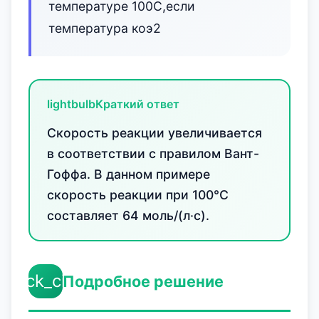
температуре 100С,если
температура коэ2
lightbulb
Краткий ответ
Скорость реакции увеличивается
в соответствии с правилом Вант-
Гоффа. В данном примере
скорость реакции при 100°C
составляет 64 моль/(л·с).
check_circle
Подробное решение