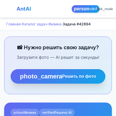
AntAI
person
dark_mode
+20 ₽
Главная
›
Каталог задач
›
Физика
›
Задача #42894
📸 Нужно решить свою задачу?
Загрузите фото — AI решит за секунды!
photo_camera
Решить по фото
school
Физика
verified
Решено AI