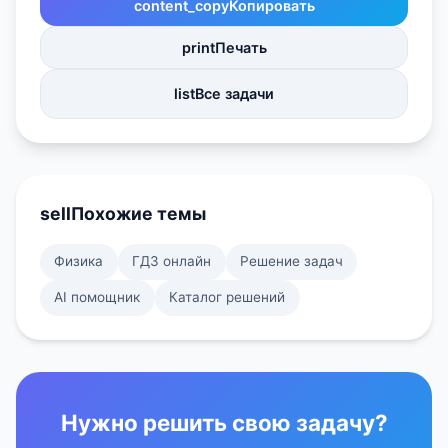
content_copy
Копировать
print
Печать
list
Все задачи
sell
Похожие темы
Физика
ГДЗ онлайн
Решение задач
AI помощник
Каталог решений
Нужно решить свою задачу?