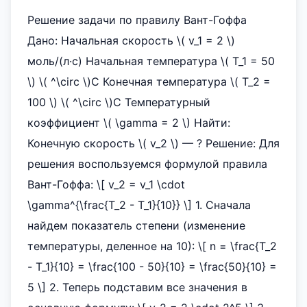
Решение задачи по правилу Вант-Гоффа
Дано: Начальная скорость \( v_1 = 2 \)
моль/(л·с) Начальная температура \( T_1 = 50
\) \( ^\circ \)C Конечная температура \( T_2 =
100 \) \( ^\circ \)C Температурный
коэффициент \( \gamma = 2 \) Найти:
Конечную скорость \( v_2 \) — ? Решение: Для
решения воспользуемся формулой правила
Вант-Гоффа: \[ v_2 = v_1 \cdot
\gamma^{\frac{T_2 - T_1}{10}} \] 1. Сначала
найдем показатель степени (изменение
температуры, деленное на 10): \[ n = \frac{T_2
- T_1}{10} = \frac{100 - 50}{10} = \frac{50}{10} =
5 \] 2. Теперь подставим все значения в