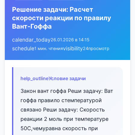
Решение задачи: Расчет
скорости реакции по правилу
Вант-Гоффа
calendar_today
26.01.2026 в 14:15
schedule
visibility
1 мин. чтения
24
просмотр
help_outline
Условие задачи
Закон вант гоффа Реши задачу: Ват
гоффа правило стемпературой
связано Реши задачу: Скорость
реакции 2 моль при температуре
50C,чемуравна скорость при