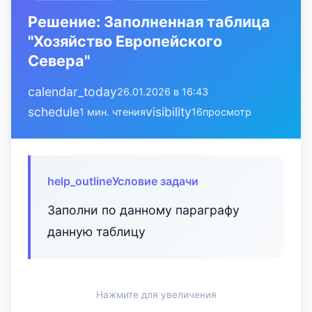
Решение: Заполненная таблица
"Хозяйство Европейского
Севера"
calendar_today
26.01.2026 в 16:43
schedule
visibility
1 мин. чтения
16
просмотр
help_outline
Условие задачи
Заполни по данному параграфу
данную таблицу
Нажмите для увеличения