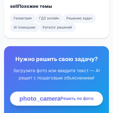
sell
Похожие темы
Геометрия
ГДЗ онлайн
Решение задач
AI помощник
Каталог решений
Нужно решить свою задачу?
Загрузите фото или введите текст — AI
решит с пошаговым объяснением!
photo_camera
Решить по фото