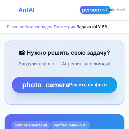
AntAI
person
dark_mode
+20 ₽
Главная
›
Каталог задач
›
Геометрия
›
Задача #43158
📸 Нужно решить свою задачу?
Загрузите фото — AI решит за секунды!
photo_camera
Решить по фото
school
Геометрия
verified
Решено AI