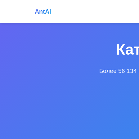
AntAI
Ка
Более 56 134