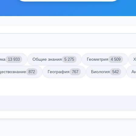
ика
Общие знания
Геометрия
Х
13 933
5 275
4 509
ествознание
География
Биология
Ан
872
767
542