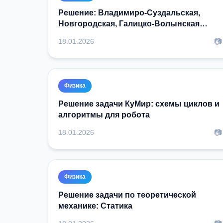
Решение: Владимиро-Суздальская,
Новгородская, Галицко-Волынская
земли XII-XIII в
📷
18.01.2026
Физика
Решение задачи КуМир: схемы циклов и
алгоритмы для робота
📷
18.01.2026
Физика
Решение задачи по теоретической
механике: Статика