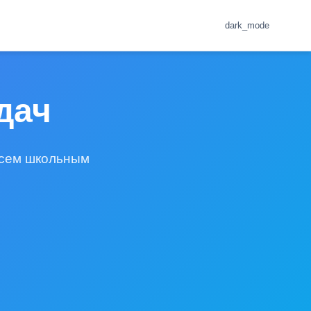
dark_mode
дач
всем школьным