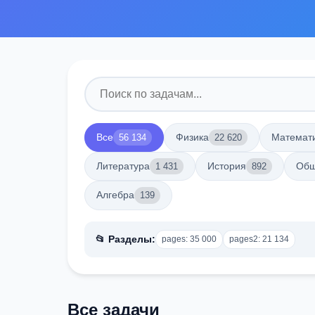
Все
Физика
Математ
56 134
22 620
Литература
История
Общ
1 431
892
Алгебра
139
📂 Разделы:
pages: 35 000
pages2: 21 134
Все задачи