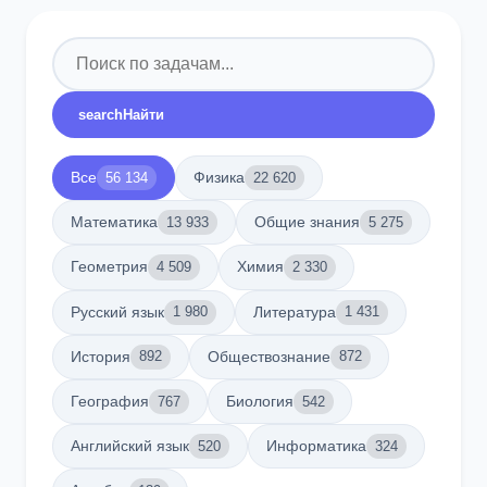
search
Найти
Все
Физика
56 134
22 620
Математика
Общие знания
13 933
5 275
Геометрия
Химия
4 509
2 330
Русский язык
Литература
1 980
1 431
История
Обществознание
892
872
География
Биология
767
542
Английский язык
Информатика
520
324