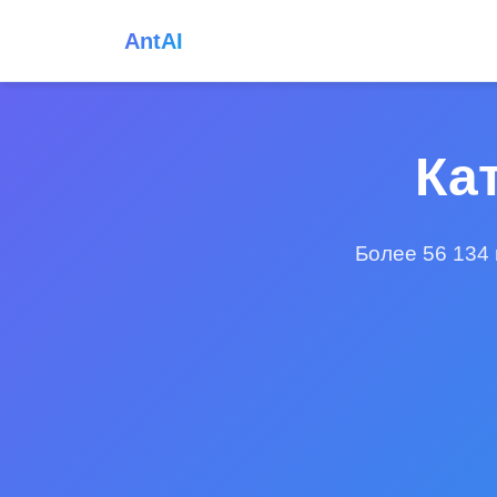
AntAI
Ка
Более 56 134