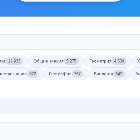
ика
Общие знания
Геометрия
Х
13 933
5 275
4 509
ествознание
География
Биология
Ан
872
767
542