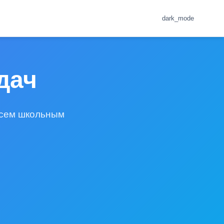
dark_mode
дач
всем школьным