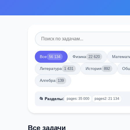
Все
Физика
Математ
56 134
22 620
Литература
История
Общ
1 431
892
Алгебра
139
📂 Разделы:
pages: 35 000
pages2: 21 134
Все задачи